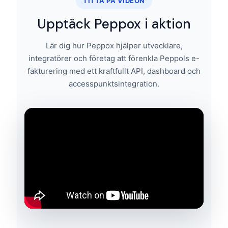
TITTA PÅ VIDEON
Upptäck Peppox i aktion
Lär dig hur Peppox hjälper utvecklare,
integratörer och företag att förenkla Peppols e-
fakturering med ett kraftfullt API, dashboard och
accesspunktsintegration.