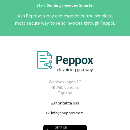
Start Sending Invoices Smarter
Join Peppox today and experience the simplest,
most secure way to send invoices through Peppol.
Wenlockvägen 20
N1 7GU London,
England
Kontakta oss
info@peppox.com