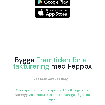
Bygga
Framtiden för e-
fakturering
med Peppox
Upptäck vårt uppdrag
Cookiepolicy
|
Integritetspolicy
|
Försäljningsvillkor
Verktyg:
Åtkomstpunktskontroll
|
Vanliga frågor om
Peppol