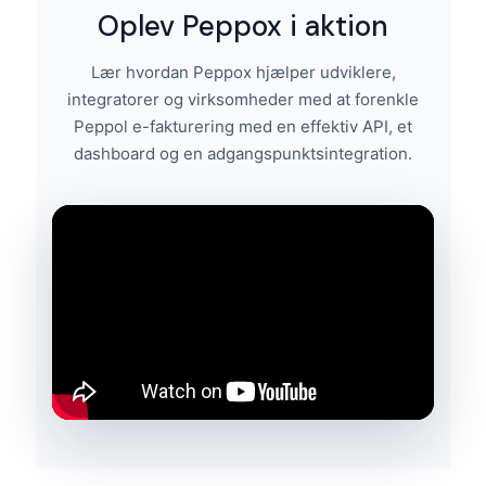
Oplev Peppox i aktion
Lær hvordan Peppox hjælper udviklere,
integratorer og virksomheder med at forenkle
Peppol e-fakturering med en effektiv API, et
dashboard og en adgangspunktsintegration.