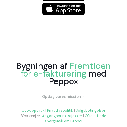
Bygningen af
Fremtiden
for e-fakturering
med
Peppox
Opdag vores mission
Cookiepolitik
|
Privatlivspolitik
|
Salgsbetingelser
Værktøjer:
Adgangspunktstjekker
|
Ofte stillede
spørgsmål om Peppol