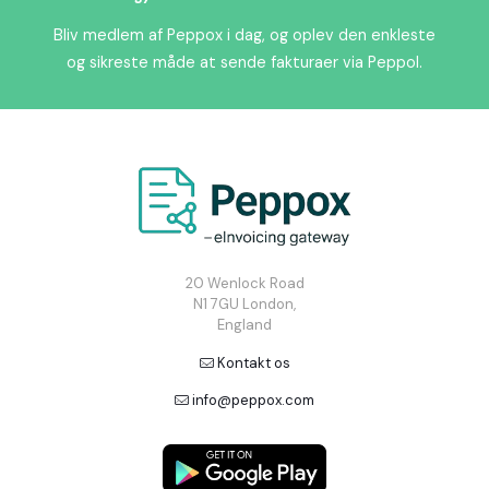
Bliv medlem af Peppox i dag, og oplev den enkleste
og sikreste måde at sende fakturaer via Peppol.
20 Wenlock Road
N1 7GU London,
England
Kontakt os
info@peppox.com