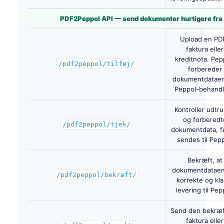
PDF2Peppol API — send dokumenter hurtigere fra
Upload en PD
faktura eller
kreditnota. Pe
/pdf2peppol/tilføj/
forbereder
dokumentdataene
Peppol-behandl
Kontroller udtr
og forberedt
/pdf2peppol/tjek/
dokumentdata, f
sendes til Pepp
Bekræft, at
dokumentdataen
/pdf2peppol/bekræft/
korrekte og klar
levering til Pep
Send den bekræ
faktura eller