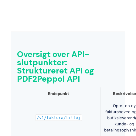
Oversigt over API-
slutpunkter:
Struktureret API og
PDF2Peppol API
Endepunkt
Beskrivelse
Opret en ny
fakturahoved og
/v1/faktura/tilføj
butiksleverandø
kunde- og
betalingsoplysni