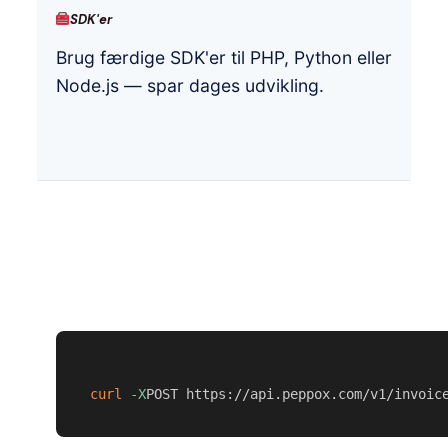
SDK'er
Brug færdige SDK'er til PHP, Python eller
Node.js — spar dages udvikling.
curl
-X
POST https://api.peppox.com/v1/invoic