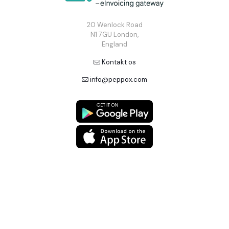
20 Wenlock Road
N1 7GU London,
England
Kontakt os
info@peppox.com