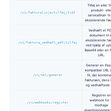
Tilføj en eller f
produkt- elle
/v1/fakturalinje/tilføj/{id}
servicelinjer ti
eksisterende fak
Vedhæft et P
dokument til 
eksisterende fa
/v1/faktura_vedhæft_pdf/tilføj
ved hjælp af upl
Base64 eller en f
URL.
Generer en Pep
kompatibel UBL
/v1/xml/generer
fil, der kombin
fakturaen, dens l
og vedhæftede fi
Registrer e
webhook for 
/v1/webhooks/register
modtage
leveringsopdater