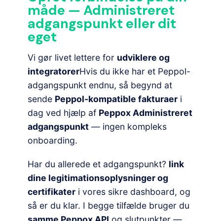
måde — Administreret
adgangspunkt eller dit
eget
Vi gør livet lettere for
udviklere og
integratorer
Hvis du ikke har et Peppol-
adgangspunkt endnu, så begynd at
sende
Peppol-kompatible fakturaer
i
dag ved hjælp af
Peppox Administreret
adgangspunkt
— ingen kompleks
onboarding.
Har du allerede et adgangspunkt?
link
dine legitimationsoplysninger og
certifikater
i vores sikre dashboard, og
så er du klar. I begge tilfælde bruger du
samme Peppox API
og slutpunkter —