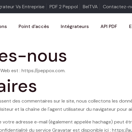
grateur Vs Entreprise
PDF 2 Peppol
BelTVA
Contactez-n
ons
Point d'accès
Intégrateurs
API PDF
E
es-nous
 Web est : https://peppox.com.
ires
aissent des commentaires sur le site, nous collectons les donn
isiteur et la chaîne de l'agent utilisateur du navigateur pour 
e votre adresse e-mail (également appelée hachage) peut êtr
e confidentialité du service Gravatar est disponible ici : https: