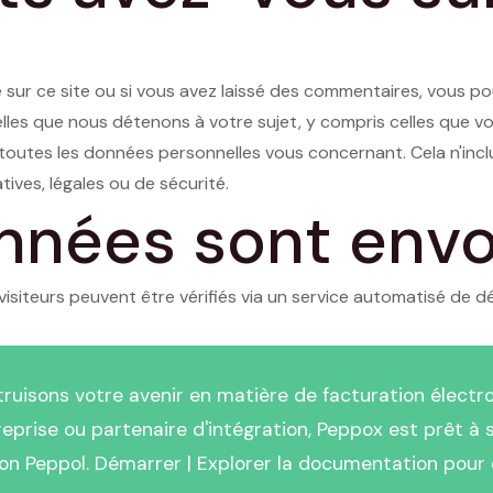
sur ce site ou si vous avez laissé des commentaires, vous po
les que nous détenons à votre sujet, y compris celles que v
outes les données personnelles vous concernant. Cela n'in
ives, légales ou de sécurité.
nnées sont env
isiteurs peuvent être vérifiés via un service automatisé de d
ruisons votre avenir en matière de facturation électr
prise ou partenaire d'intégration, Peppox est prêt à s
on Peppol. Démarrer | Explorer la documentation pour