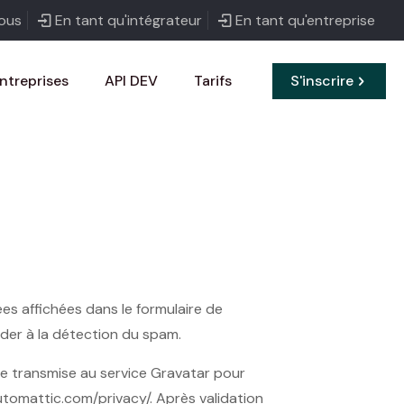
ous
En tant qu'intégrateur
En tant qu'entreprise
ntreprises
API DEV
Tarifs
S'inscrire
ées affichées dans le formulaire de
aider à la détection du spam.
e transmise au service Gravatar pour
//automattic.com/privacy/. Après validation