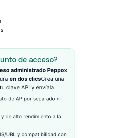
e
as
punto de acceso?
ceso administrado Peppox
tura
en dos clics
Crea una
tu clave API y envíala.
ato de AP por separado ni
y de alto rendimiento a la
IS/UBL y compatibilidad con