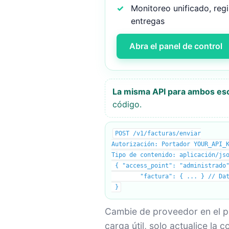
Monitoreo unificado, reg
entregas
Abra el panel de control
La misma API para ambos esc
código.
POST /v1/facturas/enviar
Autorización: Portador YOUR_API_
Tipo de contenido: aplicación/js
{ "access_point": "administrado"
"factura": { ... } // Datos
}
Cambie de proveedor en el pa
carga útil, solo actualice la c