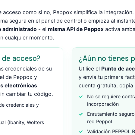
e acceso como si no, Peppox simplifica la integración.
ma segura en el panel de control o empieza al instant
o administrado
- el
misma API de Peppox
activa amb
n cualquier momento.
o de acceso?
¿Aún no tienes 
as credenciales de su
Utilice el
Punto de ac
el de Peppox y
y envía tu primera fac
s electrónicas
cuenta gratuita, copia 
in cambiar tu código.
No se requiere contr
incorporación
e credenciales y
Enrutamiento seguro 
red Peppol
l (Ibanity, Wolters
Validación PEPPOL B