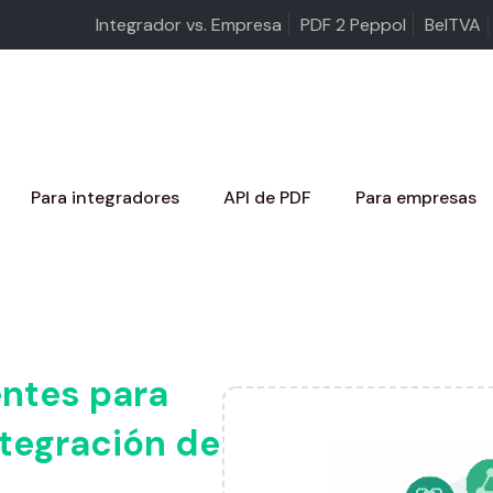
Integrador vs. Empresa
PDF 2 Peppol
BelTVA
Para integradores
API de PDF
Para empresas
ntes para
integración de